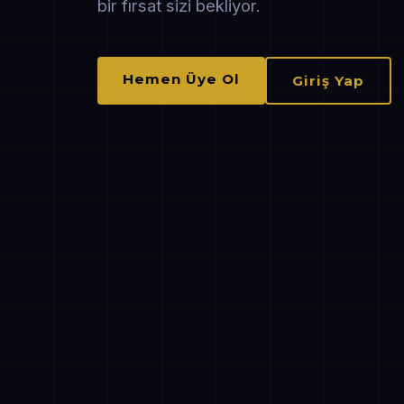
bir fırsat sizi bekliyor.
Hemen Üye Ol
Giriş Yap