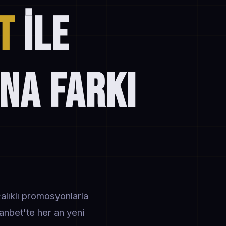
T
ILE
NA FARKI
calıklı promosyonlarla
ganbet'te her an yeni