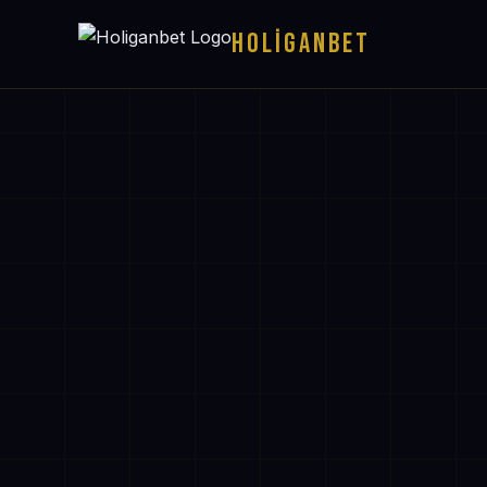
Holiganbet